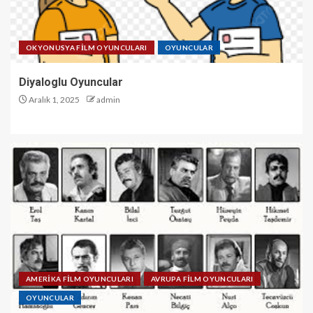
OKYONUSYA FİLM OYUNCULARI
OYUNCULAR
Diyaloglu Oyuncular
Aralık 1, 2025
admin
AMERİKA FİLM OYUNCULARI
AVRUPA FİLM OYUNCULARI
OYUNCULAR