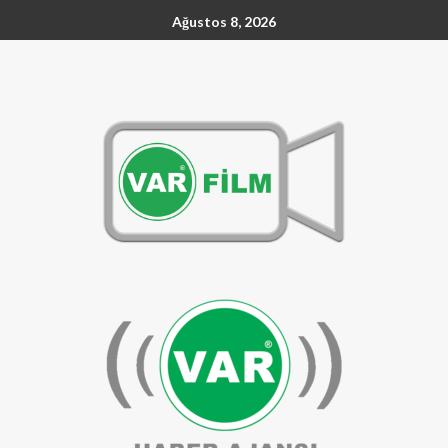
Ağustos 8, 2026