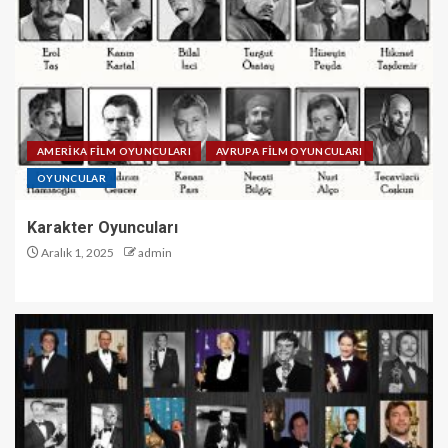
AMERİKA FİLM OYUNCULARI
AVRUPA FİLM OYUNCULARI
OYUNCULAR
Karakter Oyuncuları
Aralık 1, 2025
admin