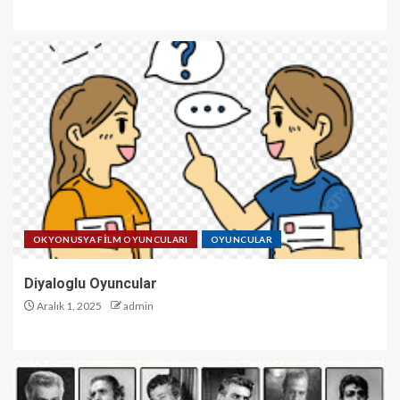
OKYONUSYA FİLM OYUNCULARI
OYUNCULAR
Diyaloglu Oyuncular
Aralık 1, 2025
admin