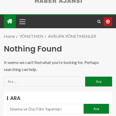
Home
YÖNETMEN
AVRUPA YÖNETMENLER
Nothing Found
It seems we can’t find what you’re looking for. Perhaps
searching can help.
ARA
Ara