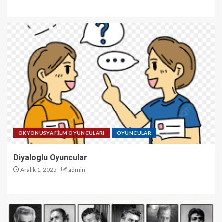
OKYONUSYA FİLM OYUNCULARI
OYUNCULAR
Diyaloglu Oyuncular
Aralık 1, 2025
admin