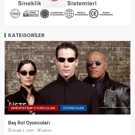
KATEGORİLER
AVRUPA FİLM OYUNCULARI
OYUNCULAR
Baş Rol Oyuncuları
Aralık 1, 2025
admin