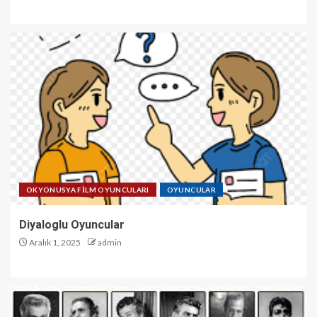
OKYONUSYA FİLM OYUNCULARI
OYUNCULAR
Diyaloglu Oyuncular
Aralık 1, 2025
admin