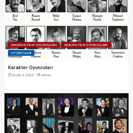
AMERİKA FİLM OYUNCULARI
AVRUPA FİLM OYUNCULARI
OYUNCULAR
Karakter Oyuncuları
Aralık 1, 2025
admin