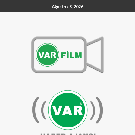
Ağustos 8, 2026