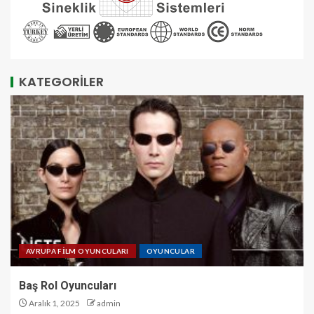
KATEGORİLER
AVRUPA FİLM OYUNCULARI
OYUNCULAR
Baş Rol Oyuncuları
Aralık 1, 2025
admin